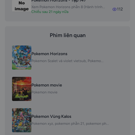
Pokemon Horizons - Tập 147
Xem Pokemon Horizons phần 8 (Hành trình...
112
Chiếu sau 21 ngày nữa
Phim liên quan
Pokemon Horizons
Pokemon Scalet và violet vietsub, Pokemo...
Pokemon movie
Pokemon movie
Pokemon Vùng Kalos
Pokemon xyz, pokemon phần 21, pokemon ph...