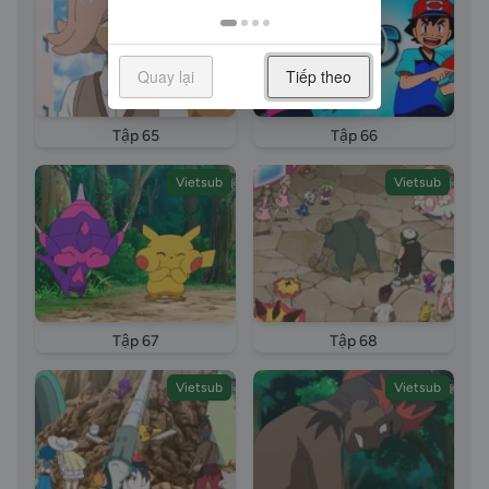
long tieng pokemon sun moon tap 10 vietsub Lieu co
the kich hoat Tuyet ky Z Thach chien Dai thu thach
vietsub long tieng long tieng Pokemon Sun And
Quay lại
Tiếp theo
Moon phan tap 10 long tieng Pokemon Sun And
Moon phan tap pokemon sun moon tap 10 vietsub
Tập 65
Tập 66
Lieu co the kich hoat Tuyet ky Z Thach chien Dai thu
thach vietsub long tieng episode 10 Pokemon
Vietsub
Vietsub
episode full Buu Boi Than Ky episode full Pokemon
2017 tap full vietsub Pokemon 2017 tap full thuyet
minh Pokemon 2017 tap full long tieng
Tập 67
Tập 68
Vietsub
Vietsub