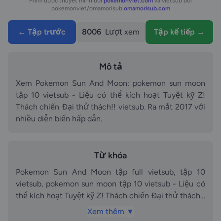
Phim được thuyết minh bởi
pokemonviet.com
và vietsub bởi
pokemonviet/omamorisub
omamorisub.com
← Tập trước
8006
Lượt xem
Tập kế tiếp →
Mô tả
Xem Pokemon Sun And Moon: pokemon sun moon
tập 10 vietsub - Liệu có thể kích hoạt Tuyệt kỹ Z!
Thách chiến Đại thử thách!! vietsub. Ra mắt 2017 với
nhiều diễn biến hấp dẫn.
Từ khóa
Pokemon Sun And Moon tập full vietsub, tập 10
vietsub, pokemon sun moon tập 10 vietsub - Liệu có
thể kích hoạt Tuyệt kỹ Z! Thách chiến Đại thử thách!!
vietsub vietsub, vietsub, Pokemon Sun And Moon
Xem thêm ▼
phần tập 10 vietsub, Pokemon Sun And Moon phần