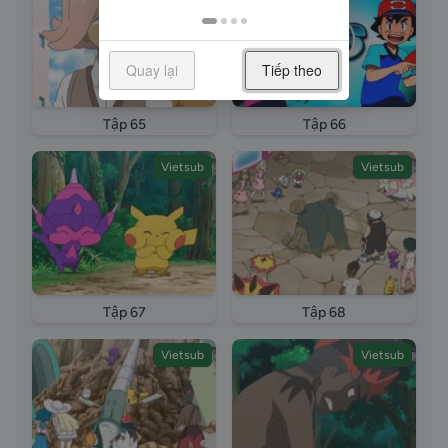
Moon phan tap Pokemon sun and moon tap 34
vietsub Tran chien cua lua Garagara xuat hien vietsub
long tieng episode 34 Pokemon episode full Buu Boi
Quay lại
Tiếp theo
Than Ky episode full Pokemon 2017 tap full vietsub
Pokemon 2017 tap full thuyet minh Pokemon 2017
Tập 65
Tập 66
tap full long tieng
Vietsub
Vietsub
Tập 67
Tập 68
Vietsub
Vietsub