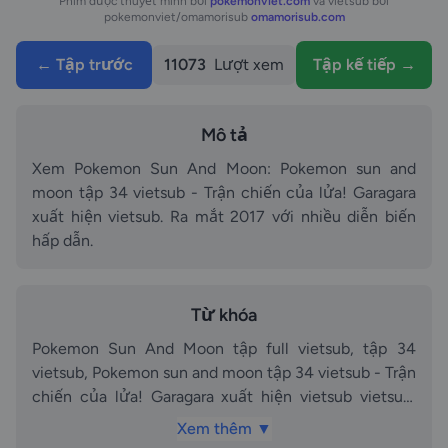
Phim được thuyết minh bởi
pokemonviet.com
và vietsub bởi
pokemonviet/omamorisub
omamorisub.com
← Tập trước
11073
Lượt xem
Tập kế tiếp →
Mô tả
Xem Pokemon Sun And Moon: Pokemon sun and
moon tập 34 vietsub - Trận chiến của lửa! Garagara
xuất hiện vietsub. Ra mắt 2017 với nhiều diễn biến
hấp dẫn.
Từ khóa
Pokemon Sun And Moon tập full vietsub, tập 34
vietsub, Pokemon sun and moon tập 34 vietsub - Trận
chiến của lửa! Garagara xuất hiện vietsub vietsub,
vietsub, Pokemon Sun And Moon phần tập 34
Xem thêm ▼
vietsub, Pokemon Sun And Moon phần tập Pokemon