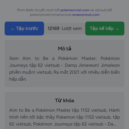
Phim được thuyết minh bởi
pokemonviet.com
và vietsub bởi
pokemonviet/omamorisub
omamorisub.com
← Tập trước
12169
Lượt xem
Tập kế tiếp →
Mô tả
Xem Aim to Be a Pokémon Master: Pokémon
Journeys tập 62 vietsub - Damp Jimereon! Jimeleon
phiền muộn! vietsub. Ra mắt 2021 với nhiều diễn biến
hấp dẫn.
Từ khóa
Aim to Be a Pokémon Master tập 1152 vietsub, Hành
trình tiến tới bậc thầy Pokemon tập 1152 vietsub, tập
62 vietsub, Pokémon Journeys tập 62 vietsub - Damp