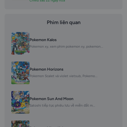
Chiếu sau 22 ngày nữa
Phim liên quan
Pokemon Kalos
Pokemon xy, xem phim pokemon xy, pokemon...
Pokemon Horizons
Pokemon Scalet và violet vietsub, Pokemo...
Pokemon Sun And Moon
Satoshi tiếp tục phiêu lưu về miền đất m...