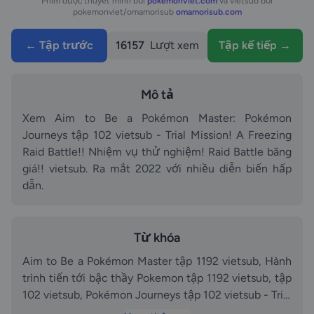
Phim được thuyết minh bởi
pokemonviet.com
và vietsub bởi
pokemonviet/omamorisub
omamorisub.com
← Tập trước
16157
Lượt xem
Tập kế tiếp →
Mô tả
Xem Aim to Be a Pokémon Master: Pokémon
Journeys tập 102 vietsub - Trial Mission! A Freezing
Raid Battle!! Nhiệm vụ thử nghiệm! Raid Battle băng
giá!! vietsub. Ra mắt 2022 với nhiều diễn biến hấp
dẫn.
Từ khóa
Aim to Be a Pokémon Master tập 1192 vietsub, Hành
trình tiến tới bậc thầy Pokemon tập 1192 vietsub, tập
102 vietsub, Pokémon Journeys tập 102 vietsub - Trial
Mission! A Freezing Raid Battle!! Nhiệm vụ thử