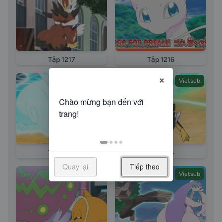
Tập 1217
Tập 1216
×
Vietsub
Vietsub
Tập 1215
Tập 1214
Quay lại
Tiếp theo
Vietsub
Vietsub