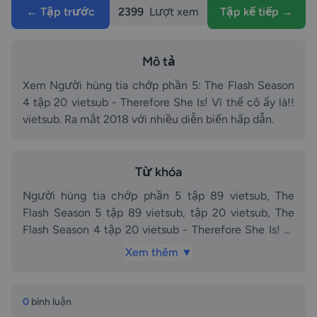
← Tập trước
2399
Lượt xem
Tập kế tiếp →
Mô tả
Xem Người hùng tia chớp phần 5: The Flash Season
4 tập 20 vietsub - Therefore She Is! Vì thế cô ấy là!!
vietsub. Ra mắt 2018 với nhiều diễn biến hấp dẫn.
Từ khóa
Người hùng tia chớp phần 5 tập 89 vietsub, The
Flash Season 5 tập 89 vietsub, tập 20 vietsub, The
Flash Season 4 tập 20 vietsub - Therefore She Is! Vì
thế cô ấy là!! vietsub vietsub, The Flash Season 4
Xem thêm ▼
episode 20 - Therefore She Is! vietsub, Người hùng
tia chớp phần 5 phần tập 20 vietsub, Người hùng tia
chớp phần 5 phần tập The Flash Season 4 tập 20
0
bình luận
vietsub - Therefore She Is! Vì thế cô ấy là!! vietsub