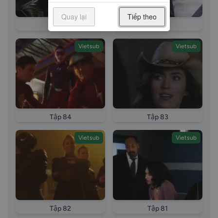
The Flash Season 4 tap 20 vietsub Therefore She Is Vi
Quay lại
Tiếp theo
the co ay la vietsub long tieng The Flash Season 4
Tập 86
Tập 85
episode 20 Therefore She Is long tieng Nguoi hung
tia chop phan 5 phan tap 20 long tieng Nguoi hung tia
Vietsub
Vietsub
chop phan 5 phan tap The Flash Season 4 tap 20
vietsub Therefore She Is Vi the co ay la vietsub long
tieng episode 20 The Flash episode 89 Nguoi Hung
Tia Chop episode 89
Tập 84
Tập 83
Vietsub
Vietsub
Tập 82
Tập 81