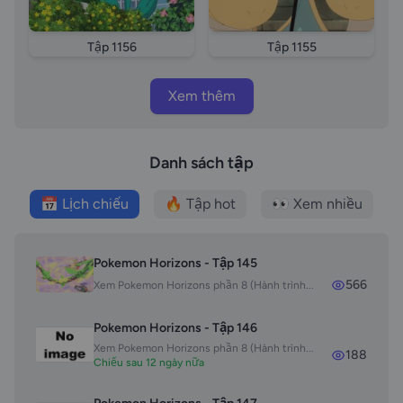
to Mew Doi thu cua Goh Duong Den Voi Mew vietsub
long tieng episode 68 Pokemon sword and shield
Tập 1156
Tập 1155
episode 1158 Buu Boi Than Ky episode 1158 Pokemon
2021 tap 1158 vietsub Pokemon 2021 tap 1158 thuyet
Xem thêm
minh Pokemon 2021 tap 1158 long tieng
Danh sách tập
📅 Lịch chiếu
🔥 Tập hot
👀 Xem nhiều
Pokemon Horizons - Tập 145
566
Xem Pokemon Horizons phần 8 (Hành trình...
Pokemon Horizons - Tập 146
Xem Pokemon Horizons phần 8 (Hành trình...
188
Chiếu sau 12 ngày nữa