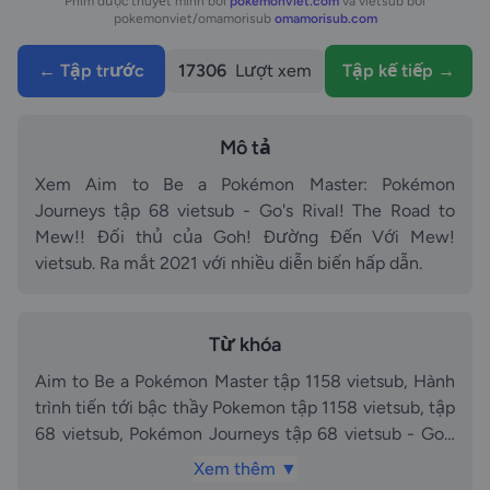
Phim được thuyết minh bởi
pokemonviet.com
và vietsub bởi
pokemonviet/omamorisub
omamorisub.com
← Tập trước
17306
Lượt xem
Tập kế tiếp →
Mô tả
Xem Aim to Be a Pokémon Master: Pokémon
Journeys tập 68 vietsub - Go's Rival! The Road to
Mew!! Đối thủ của Goh! Đường Đến Với Mew!
vietsub. Ra mắt 2021 với nhiều diễn biến hấp dẫn.
Từ khóa
Aim to Be a Pokémon Master tập 1158 vietsub, Hành
trình tiến tới bậc thầy Pokemon tập 1158 vietsub, tập
68 vietsub, Pokémon Journeys tập 68 vietsub - Go's
Rival! The Road to Mew!! Đối thủ của Goh! Đường
Xem thêm ▼
Đến Với Mew! vietsub vietsub, Go's Rival! The Road